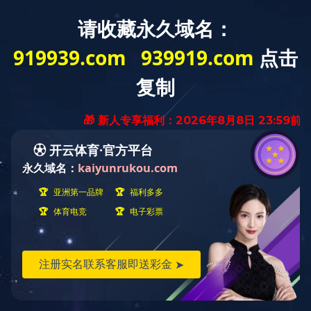
适老化
首页
>
作品展示
>
摄影作品
金色的希望 李占巧
阅读：44986次 更新时间：2021-08-24