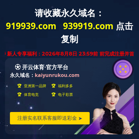
适老化
首页
>
动态新闻
>
联盟动态
开学正忙，笑声满堂——我省多地老年大学迎来开学季
2025-03-25
思政培训强根基 为老服务守初心——秦皇岛市老年大学举办教师思政培训活动
2025-01-09
邢台市老年家长学校第11期培训班顺利开班
2025-01-09
金秋共谋联建，京冀协手双赢——我校一行赴北京市委老干部局调研学习
2025-01-09
省委老干部局一行到沧州市开展调研
2025-01-09
我省各地老年大学举办国庆、重阳双节活动
2025-01-09
共赴秋实之约，再续银铃之梦——邯郸市老年大学开学啦
2024-09-30