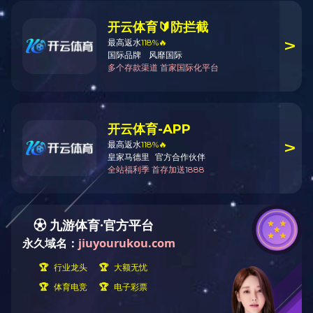
邢台市老年大学联合省眼科医院开展口腔健康讲座及义诊活动
2024-09-30
邯郸市委组织部副部长、老干部局局长郭洪波到市老年大学调研
2024-08-30
喜报！我省老年大学在全国老年大学宣传工作、“中国老年教育40周年成果展”中荣获佳绩
2024-08-30
三尺讲台献余热 黉门筑梦立新功——“筑梦夕阳·黉门生辉”河北省老年大学教学大比武暨优秀教师展示交流活动圆满结束
2024-08-23
河北省老年大学联盟理事会第五次全体会议在怀来圆满召开
2024-08-23
邢台市老年大学为离岗教师颁发纪念证书
2024-07-29
邢台市首届中老年歌手大赛决赛举办
2024-07-29
七十五载逢盛世 银发熠彩铸辉煌——邯郸市老年大学成功举办庆祝新中国成立75周年暨第36期毕业演出
2024-07-29
邢台市老年大学举办“银发增辉•同心向党”庆祝中国共产党成立103周年教学成果展演
2024-07-29