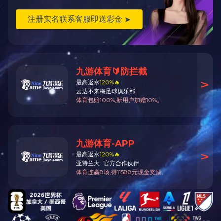
爱体育在线登录庆祝中国共产党成立100周年文艺汇演之红歌联唱
2021-07-13
爱体育在线登录庆祝中国共产党成立100周年文艺汇演
2021-07-13
翰墨书初心·光影耀百年——爱体育在线登录庆祝建党100周年师生书画摄影展
2021-06-22
爱体育在线登录舞蹈戏剧系召开学员座谈会
2021-06-18
首 页
下一页
尾 页
招生信息
|
网络报名
|
教师招聘
|
联系我们
0311-89265291
石家庄市红旗大街333号
hblndxJWC666@163.com