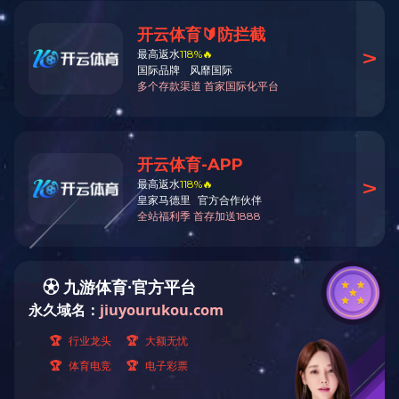
发挥余热展才能——爱体育在线登录彩铅班学员作品被社会企业采用
2021-10-11
模特表演《东方神韵》
2021-07-20
茶道表演
2021-07-20
吟诵楚辞《橘颂》
2021-07-20
红歌联奏
2021-07-20
朗诵《人民万岁》
2021-07-15
庆祝中国共产党成立100周年文艺演出舞蹈《映山红》
2021-07-15
红歌联唱
2021-07-14
红歌联唱
2021-07-14